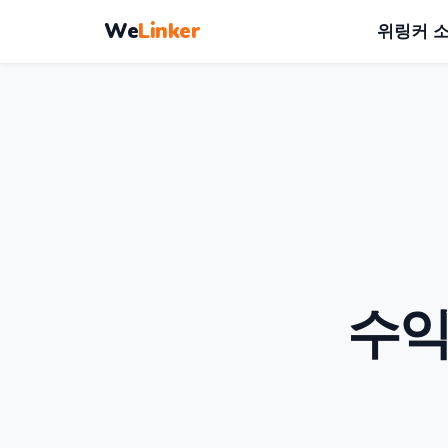
We
Linker
위링커 
수익