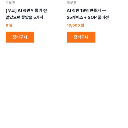
미분류
미분류
[무료] AI 직원 만들기 전
AI 직원 19명 만들기 —
알았으면 좋았을 5가지
25케이스 + SOP 풀버전
0
원
10,000
원
장바구니
장바구니