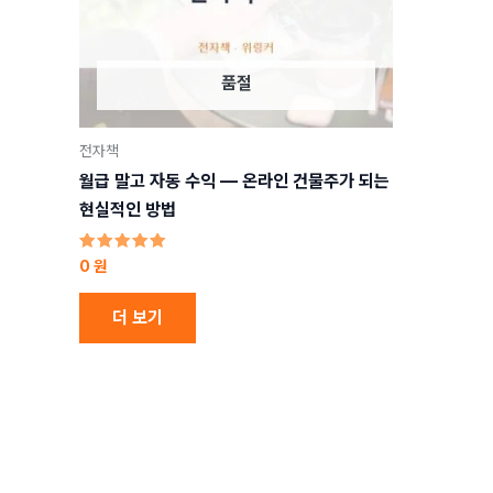
품절
전자책
월급 말고 자동 수익 — 온라인 건물주가 되는
현실적인 방법
5 중에서
0
원
4.98
로 평가됨
더 보기