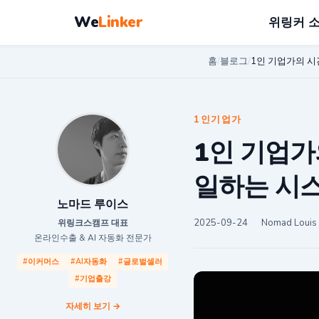
We
Linker
위링커 
홈
/
블로그
/
1인 기업가의 시간
1인기업가
1인 기업가
일하는 시
노마드 루이스
2025-09-24
Nomad Louis
위링크스캠프 대표
온라인수출 & AI 자동화 전문가
#이커머스
#AI자동화
#글로벌셀러
#기업출강
자세히 보기 →