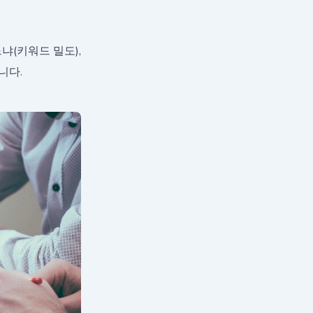
냐(키워드 밀도),
니다.