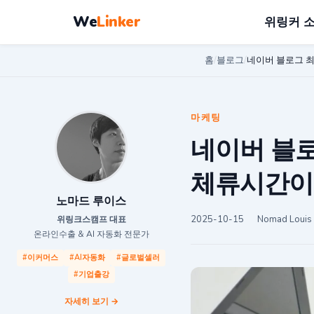
We
Linker
위링커 
홈
/
블로그
/
네이버 블로그 
마케팅
네이버 블로
체류시간이
노마드 루이스
2025-10-15
Nomad Louis
위링크스캠프 대표
온라인수출 & AI 자동화 전문가
#이커머스
#AI자동화
#글로벌셀러
#기업출강
자세히 보기 →