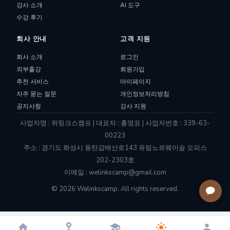
강사 소개
AI 도구
수강 후기
회사 안내
고객 지원
회사 소개
로그인
외부출강
회원가입
추천 서비스
마이페이지
자주 묻는 질문
개인정보처리방침
공지사항
강사 지원
사업자명 : 위링크스캠프 | 대표자 : 홍명표 | 사업자번호 : 339-63-
00223
주소 : 경기도 화성시 동탄감배산로143 유림노르웨이숲 오피스
202-2303호
이메일 : welinkscamp@gmail.com
© 2026 Welinkscamp. All rights reserved.