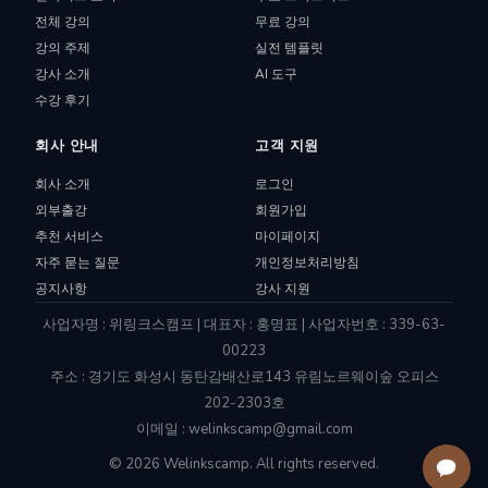
전체 강의
무료 강의
강의 주제
실전 템플릿
강사 소개
AI 도구
수강 후기
회사 안내
고객 지원
회사 소개
로그인
외부출강
회원가입
추천 서비스
마이페이지
자주 묻는 질문
개인정보처리방침
공지사항
강사 지원
사업자명 : 위링크스캠프 | 대표자 : 홍명표 | 사업자번호 : 339-63-
00223
주소 : 경기도 화성시 동탄감배산로143 유림노르웨이숲 오피스
202-2303호
이메일 : welinkscamp@gmail.com
© 2026 Welinkscamp. All rights reserved.